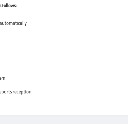
s follows:
s automatically
tem
reports reception