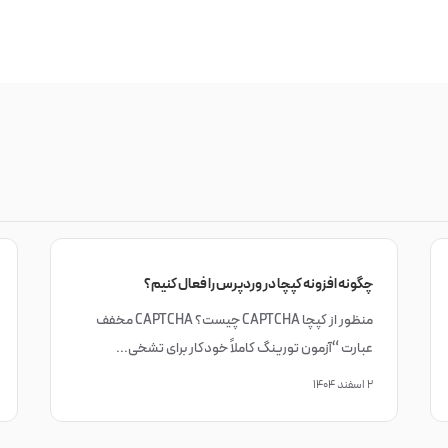
چگونه افزونه کپچا در وردپرس را فعال کنیم؟
منظور از کپچا CAPTCHA چیست؟ CAPTCHA مخفف
عبارت “آزمون تورینگ کاملاً خودکار برای تشخی...
۲ اسفند ۱۴۰۴