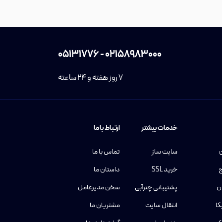
05131776
-
02158983000
7 روز هفته و 24 ساعته
خدمات بیشتر
ارتباط با ما
ن
سایت ساز
تماس با ما
ج
خرید SSL
داستان ما
ن
پشتیبانی چترآبی
سخن مدیرعامل
کا
انتقال سایت
مشتریان ما