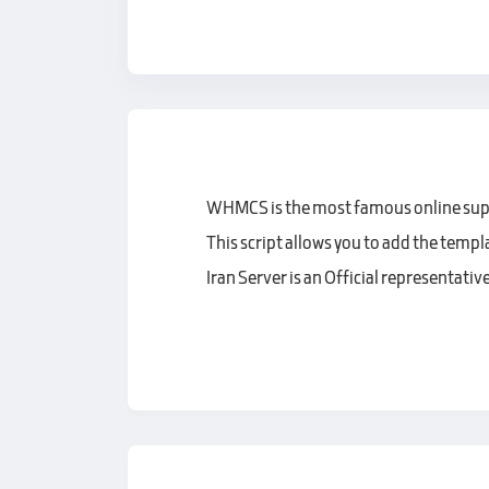
WHMCS is the most famous online suppo
This script allows you to add the temp
Iran Server is an Official representat