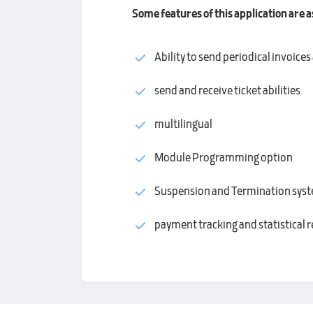
Some features of this application are a
Ability to send periodical invoice
send and receive ticket abilities
multilingual
Module Programming option
Suspension and Termination sys
payment tracking and statistical 