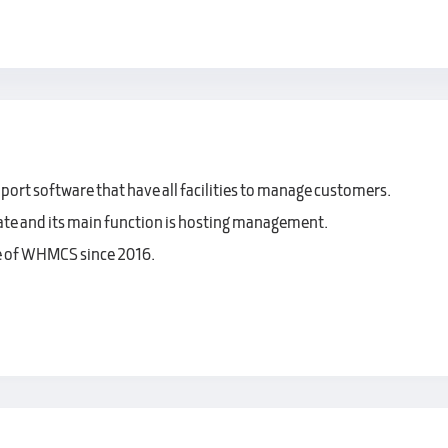
rt software that have all facilities to manage customers.
late and its main function is hosting management.
ive of WHMCS since 2016.