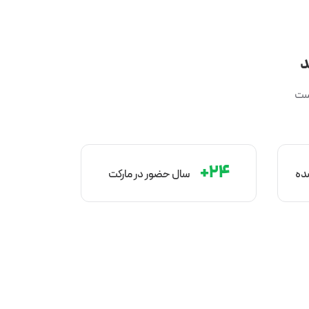
د
است
۲۴+
شده
سال‌ حضور در مارکت