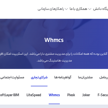
یگاه دانش
همکاری با ما
راهکارهای سازمانی
Whmcs
یبانی آنلاین بوده که همه امکانات را برای مدیریت مشتری دارا می‌باشد. این اسکریپت امکان اف
مدیریت هاستینگ می‌باشد.
رعامل
مشتریان ما
گواهینامه ها
شرکای تجاری
مسئولیت اجتماعی
oftLayer IBM
LiteSpeed
Whmcs
Plesk
Joker
F-Secu