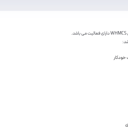
شد:
 خودکار
ی