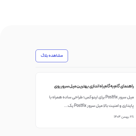
مشاهده بلاگ
راهنمای گام‌به‌گام راه اندازی بهترین میل سرور روی
لینوکس (Postfix ،iRedMail و Sendmail)
میل سرور Postfix برای لینوکس؛ طراحی ساده همراه با
پایداری و امنیت بالا میل سرور Postfix یک...
۲۸ بهمن ۱۴۰۴