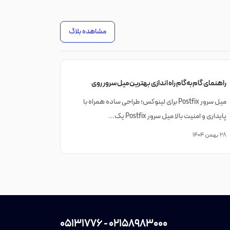
مشاهده بلاگ
راهنمای گام‌به‌گام راه اندازی بهترین میل سرور روی
لینوکس (Postfix ،iRedMail و Sendmail)
میل سرور Postfix برای لینوکس؛ طراحی ساده همراه با
پایداری و امنیت بالا میل سرور Postfix یک...
۲۸ بهمن ۱۴۰۴
05131776
-
02158983000