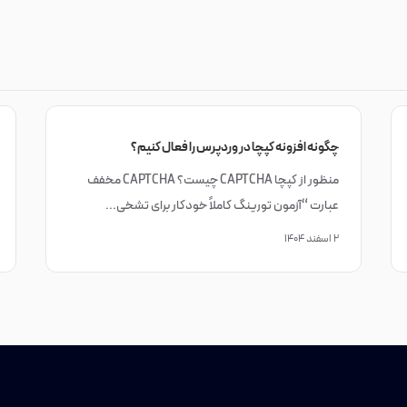
چگونه افزونه کپچا در وردپرس را فعال کنیم؟
منظور از کپچا CAPTCHA چیست؟ CAPTCHA مخفف
عبارت “آزمون تورینگ کاملاً خودکار برای تشخی...
۲ اسفند ۱۴۰۴