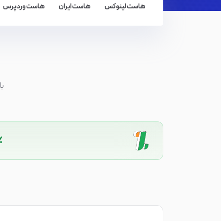
هاست لینوکس
هاست ایران
هاست وردپرس
با
۵٪