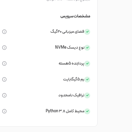
مشخصات سرویس
فضای میزبانی
20گیگ
نوع دیسک
NVMe
پردازنده
5هسته
رم
5گیگابایت
ترافیک
نامحدود
محیط کامل Python 3.x