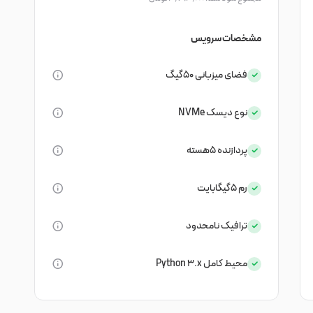
مشخصات سرویس
فضای میزبانی
50گیگ
نوع دیسک
NVMe
پردازنده
5هسته
رم
5گیگابایت
ترافیک
نامحدود
محیط کامل Python 3.x