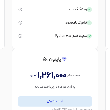
رم
5گیگابایت
ترافیک
نامحدود
محیط کامل Python 3.x
پایتون 50
1,261,000
1,577,000
تومان
به ازای هر ماه در پرداخت سالانه
ثبت سفارش
مجموع سود شما: 3,793,000 تومان