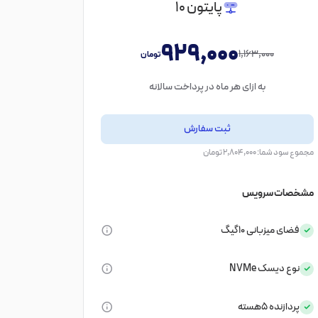
پایتون 10
929,000
1,163,000
تومان
به ازای هر ماه در پرداخت سالانه
ثبت سفارش
مجموع سود شما: 2,804,000 تومان
مشخصات سرویس
فضای میزبانی
10گیگ
نوع دیسک
NVMe
پردازنده
5هسته