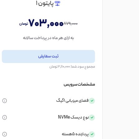
پایتون 1
703,000
879,000
تومان
به ازای هر ماه در پرداخت سالانه
ثبت سفارش
مجموع سود شما: 2,110,000 تومان
مشخصات سرویس
فضای میزبانی
1گیگ
نوع دیسک
NVMe
پردازنده
5هسته