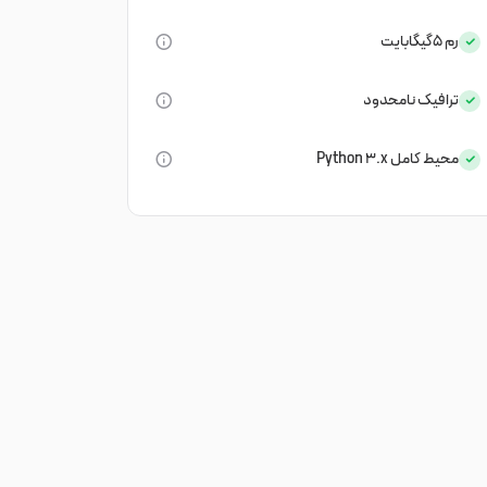
رم
5گیگابایت
ترافیک
نامحدود
محیط کامل Python 3.x