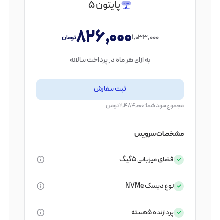
پایتون 5
826,000
1,033,000
تومان
به ازای هر ماه در پرداخت سالانه
ثبت سفارش
مجموع سود شما: 2,484,000 تومان
مشخصات سرویس
فضای میزبانی
5گیگ
نوع دیسک
NVMe
پردازنده
5هسته