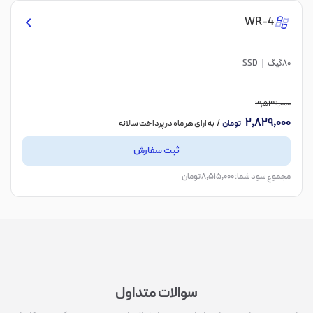
WR-4
80گیگ
SSD
3,539,000
2,829,000
تومان
/ به ازای هر ماه در پرداخت سالانه
ثبت سفارش
مجموع سود شما: 8,515,000 تومان
سوالات متداول