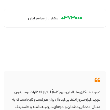
کاربران ایرانی بسیار بهبود می‌دهند. علاوه‌بر این، موقعیت جغرافیایی
سرور «سیگنال محلی» قوی‌ای به موتورهای جستجو ارسال می‌کند که
۳۷۳۰۰۰+
مشتری از سراسر ایران
می‌تواند رتبه شما را در نتایج جستجوی ایرانی ارتقا دهد.
۳. استفاده از NVMe برای تجربه کاربری بی‌رقیب
درایو NVMe تا ۶ برابر پرسرعت‌تر از SSDهای معمولی عمل می‌کند؛ این
مزیت در اجراهای دیتابیسی، فروشگاه‌های آنلاین یا اپلیکیشن‌هایی با
داده‌های تراکنشی بالا، کاملاً چشمگیر است.
۴. انتخاب سیستم‌عامل متناسب با فناوری
لینوکس (Ubuntu ،CentOS) برای وب‌سایت‌ها و اپلیکیشن‌های PHP،
پایتون و وردپرس بهترین انتخاب است. ویندوز سرور برای اپلیکیشن‌های
تجربه همکاری ما با ایران‌سرور کاملاً فراتر از انتظارات بود. بدون
ASP.NET یا پروژه‌های با نیاز گرافیکی توصیه می‌شود.
تردید، ایران‌سرور انتخابی ایده‌آل برای هر کسب‌وکاری است که به
۵. زیرساخت معتبر و پشتیبانی ۲۴/۷
دنبال خدماتی مطمئن و حرفه‌ای در زمینه دامنه و هاستینگ