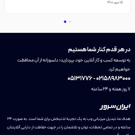
۱۵ مهر ۱۴۰۰
در مقابل، اگر کسب‌وکار شما بازار جهانی دارد و اغلب مشتریان در اروپا یا
آمریکا هستند، VPS خارجی با دسترسی به آخرین فناوری‌های
سخت‌افزاری و پایداری بالای دیتاسنترهای بین‌المللی می‌تواند انتخاب
مناسبی باشد. با این حال، برای اکثر کسب‌وکارهای ایرانی که به دنبال
سرعت داخلی، امنیت پایدار و ثبات مالی هستند، خرید سرور مجازی ایران
در هر قدم کنار شما هستیم
گزینه‌ای مطمئن‌تر و هوشمندانه‌تر است.
به توسعه کسب و کار آنلاین خود بپردازید؛ دلسوزانه از آن محافظت
چرا خرید سرور مجازی ایران از ایران‌سرور بهترین انتخاب است؟
خواهیم کرد.
با خرید سرور مجازی ایران از ایران‌سرور، می‌توانید تجربه‌ای سریع، پایدار و
05131776
-
02158983000
بهینه را برای کسب‌وکار خود رقم بزنید. این سرورها با پینگ پایین و سرعت
7 روز هفته و 24 ساعته
بالای داخلی، دسترسی روان و بدون تاخیر را برای کاربران ایرانی فراهم
می‌کنند. همچنین استفاده از IP داخلی و ثابت ایران، علاوه‌بر امنیت و
پایداری بیشتر، امکان اتصال پایدارتر به سرویس‌های بومی و کاربردی را در
هدف ما، تبدیل میزبانی وب به یک تجربه لذتبخش برای شما است. به صورت ۲۴
اختیار شما قرار می‌دهد.
ساعته و در تمامی لحظات، توان و تلاشمان را در جهت حفاظت از دارایی آنلاینتان