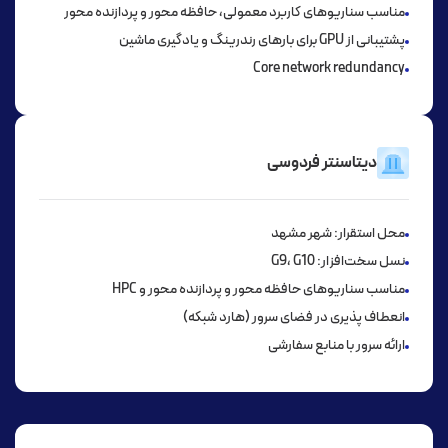
مناسب سناریوهای کاربرد معمولی، حافظه محور و پردازنده محور
پشتیبانی از GPU برای بارهای رندرینگ و یادگیری ماشین
Core network redundancy
دیتاسنتر فردوسی
محل استقرار: شهر مشهد
نسل سخت‌افزار: G9، G10
مناسب سناریوهای حافظه محور و پردازنده محور و HPC
انعطاف پذیری در فضای سرور (هارد شبکه)
ارائه سرور با منابع سفارشی