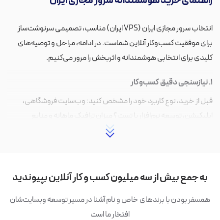
راهنمای خرید هوشمندانه سرور مجازی ایران
انتخاب سرور مجازی ایران (VPS ایران) مناسب، تصمیمی سرنوشت‌ساز
برای موفقیت کسب‌وکار آنلاین شماست. در ادامه، مراحل و توصیه‌های
کلیدی برای انتخابی هوشمندانه و اثربخش را مرور می‌کنیم.
۱. نیازسنجی دقیق کسب‌وکار
قبل از خرید، نوع کاربرد خود را مشخص کنید: وب‌سایت فروشگاهی،
اپلیکیشن، توسعه نرم‌افزار یا تست؟ میزان ترافیک ماهانه و منابع
موردنیاز (CPU، RAM، ذخیره‌سازی) را برآورد کنید. برای بسیاری از
سایت‌های متوسط، ۲ هسته CPU و ۴ گیگابایت رم نقطه شروع مناسبی
است؛ اما اگر پروژه شما به عملکرد بالا نیاز دارد، ذخیره‌ساز NVMe را انتخاب
کنید.
به جمع بیش از سه میلیون کسب و کار آنلاین بپیوندید
۲. تاثیر موقعیت سرور بر سرعت و SEO
همسفر بودن با برندهای خاص و نام آشنا در مسیر توسعه وبسایت‌شان
افتخار ما است
سرورهای داخلی با کاهش پینگ و تأخیر شبکه، لودینگ سایت را برای