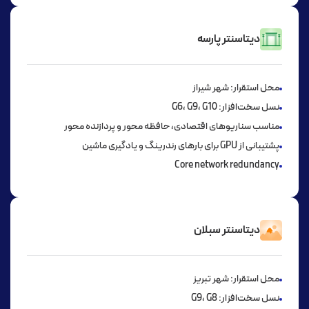
دیتاسنتر پارسه
محل استقرار: شهر شیراز
نسل سخت‌افزار: G6، G9، G10
مناسب سناریوهای اقتصادی، حافظه محور و پردازنده محور
پشتیبانی از GPU برای بارهای رندرینگ و یادگیری ماشین
Core network redundancy
دیتاسنتر سبلان
محل استقرار: شهر تبریز
نسل سخت‌افزار: G9، G8