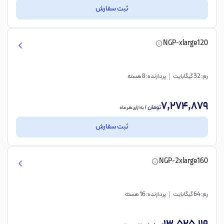
ثبت سفارش
NGP-xlarge120
رم: 32 گیگابایت
پردازنده: 8 هسته
7,274,879
تومان
/ به ازای هر ماه
ثبت سفارش
NGP-2xlarge160
رم: 64 گیگابایت
پردازنده: 16 هسته