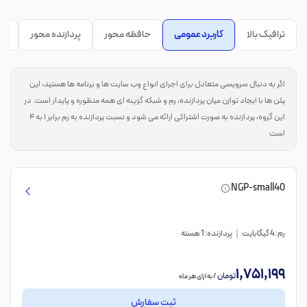
ترافیک بالا
کاربرد عمومی
حافظه محور
پردازنده محور
پر
اگر به دنبال سرویسی متعادل برای اجرای انواع وب سایت ها و برنامه ها هستید، این
پلن ها با ایجاد توازن میان پردازنده، رم و شبکه گزینه ای همه منظوره و پایدار است. در
این گروه، پردازنده به صورت اشتراکی ارائه می شود و نسبت پردازنده به رم برابر ۱ به ۴
است
NGP-small40
رم: 4 گیگابایت
پردازنده: 1 هسته
1,751,199
تومان
/ به ازای هر ماه
ثبت سفارش