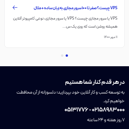
VPS چیست؟ صفر تا ۱۰۰ سرور مجازی به زبان ساده + مثال
VPS یا سرور مجازی چیست؟ VPS یا سرور مجازی، نوعی کامپیوتر آنلاین
همیشه روشن است که روی یک س...
۱۱ مهر ۱۴۰۰
در هر قدم کنار شما هستیم
به توسعه کسب و کار آنلاین خود بپردازید؛ دلسوزانه از آن محافظت
خواهیم کرد.
05131776
-
02158983000
7 روز هفته و 24 ساعته