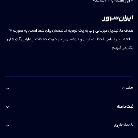
7 روز هفته و 24 ساعته
کانفیگ شده
سایت‌ها و
هاست پایتون
مخصوص
اپلیکیشن‌های
ایران/
Python،
(Python
توسعه‌یافته با
خارج
Hosting)
افزایش سرعت
هدف ما، تبدیل میزبانی وب به یک تجربه لذتبخش برای شما است. به صورت ۲۴
Python
و بهره‌وری
ساعته و در تمامی لحظات، توان و تلاشمان را در جهت حفاظت از دارایی آنلاینتان
اپلیکیشن‌ها
بکار می‌گیریم
ارائه خدمات
حرفه‌ای
ارائه‌دهندگان
نمایندگی هاست
میزبانی وب
خدمات
(Web Hosting
بدون نیاز به
هاست و
-
Reseller)
دانش فنی، با
فروشندگان
هاست
پشتیبانی
میزبانی وب
ایران‌سرور
ثبت دامنه
ترافیک
نامحدود،
فایل‌ها،
خدمات ابری
هاست دانلود
میزبانی امن
ویدیوها،
ایران/
(Download