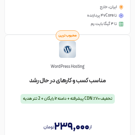
ایران، خارج
تا 4vCore پردازنده
تا 4 گیگا بایت رم
محبوب ترین
WordPress Hosting
مناسب کسب و کارهای در حال رشد
تخفیف ۷۰٪ CDN پیشرفته + دامنه ir رایگان + 2 تتر هدیه
239,000
از
تومان