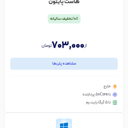
هاست پایتون
۱۰٪ تخفیف سالیانه
703,000
از
تومان
مشاهده پلن‌ها
خارج
تا ۵vCore پردازنده
تا ۵ گیگا بایت رم