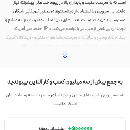
است که به سرعت، امنیت و پایداری بالا در زیرساخت‌های پیشرفته نیاز
دارند. این سرویس با استفاده از دیتاسنترهای معتبر آمریکایی، امکان
دسترسی بدون محدودیت به بازارهای بین‌المللی، مدیریت بهینه منابع و
تجربه‌ای بی‌نقص از میزبانی را فراهم می‌کند. با IP اختصاصی آمریکا،
پهنای باند وسیع و سازگاری با سیستم‌عامل‌های متنوع، خرید vps آمریکا
انتخابی ایده‌آل برای شرکت‌های فناوری، توسعه‌دهندگان نرم‌افزار،
معامله‌گران بین‌المللی و کسب‌وکارهای آنلاین است.
نحوه انتخاب پلن مناسب سرور مجازی آمریکا
انتخاب پلن مناسب سرور مجازی آمریکا (VPS) برای کسب‌وکار شما نیازمند
به جمع بیش از سه میلیون کسب و کار آنلاین بپیوندید
بررسی دقیق نیازها و منابع مورد نیاز است. در ادامه، گام‌های کلیدی برای
همسفر بودن با برندهای خاص و نام آشنا در مسیر توسعه وبسایت‌شان
انتخاب بهینه را مرور می‌کنیم.
افتخار ما است
ارزیابی نیازهای کسب‌وکار
میزان ترافیک وب‌سایت: تخمین تعداد بازدیدکنندگان و حجم
۵۰۰۰۰۰۰+
پشتیبانی موفق