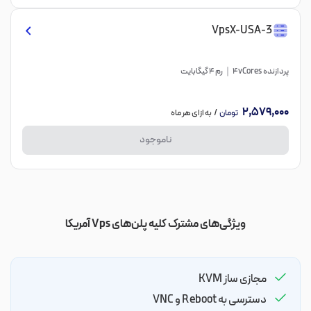
VpsX-USA-3
پردازنده 4vCores
رم 4 گیگابایت
2,579,000
تومان
/ به ازای هر ماه
ناموجود
ویژگی‌های مشترک کلیه پلن‌های Vps آمریکا
مجازی ساز KVM
دسترسی به Reboot و VNC