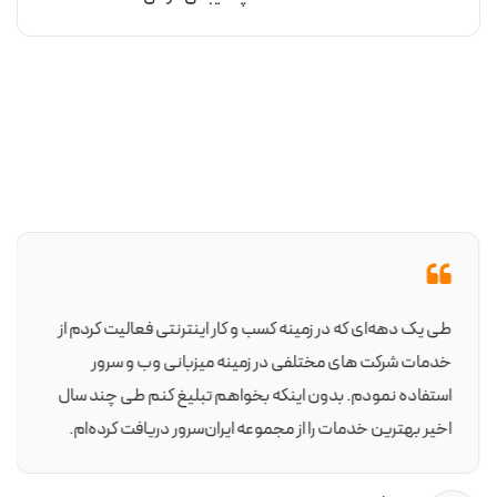
داده‌های منتقل‌شده به انتخاب پلنی با پهنای باند و منابع
مناسب کمک می‌کند.
نوع محتوا و اپلیکیشن‌ها: سایت‌های پربار مانند فروشگاه‌های
آنلاین یا پلتفرم‌های استریمینگ به منابع بیشتری نیاز دارند.
تعیین منابع موردنیاز
پردازنده (CPU): برای پردازش‌های سنگین یا ترافیک بالا،
هسته‌های CPU بیشتر توصیه می‌شود.
حافظه (RAM): اجرای همزمان چندین اپلیکیشن یا مدیریت
پایگاه‌های داده بزرگ به RAM بیشتری نیاز دارد.
طی یک دهه‌ای که در زمینه کسب و کار اینترنتی فعالیت کردم از
فضای ذخیره‌سازی: براساس حجم داده‌ها و نیاز به سرعت
خدمات شرکت های مختلفی در زمینه میزبانی وب و سرور
دسترسی، بین SSD یا HDD انتخاب کنید.
استفاده نمودم. بدون اینکه بخواهم تبلیغ کنم طی چند سال
اخیر بهترین خدمات را از مجموعه ایران‌سرور دریافت کرده‌ام.
بودجه و هزینه‌ها