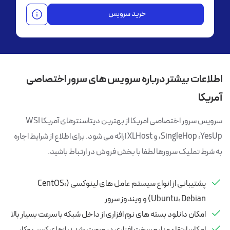
خرید سرویس
اطلاعات بیشتر درباره سرویس های سرور اختصاصی
آمریکا
سرویس سرور اختصاصی امریکا از بهترین دیتاسنترهای آمریکا WSI
،SingleHop ،YesUp و XLHost ارائه می شود. برای اطلاع از شرایط اجاره
به شرط تملیک سرورها لطفا با بخش فروش در ارتباط باشید.
پشتیبانی از انواع سیستم عامل های لینوکسی (CentOS،
Ubuntu، Debian) و ویندوز سرور
امکان دانلود بسته های نرم افزاری از داخل شبکه با سرعت بسیار بالا